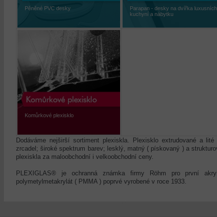
Pěněné PVC desky
Parapan - desky na dvířka luxusních
kuchyní a nábytku
Komůrkové plexisklo
Dodáváme nejširší sortiment plexiskla. Plexisklo extrudované a lité
zrcadel; široké spektrum barev; lesklý, matný ( pískovaný ) a strukturo
plexiskla za maloobchodní i velkoobchodní ceny.
PLEXIGLAS® je ochranná známka firmy Röhm pro první akrylá
polymetylmetakrylát ( PMMA ) poprvé vyrobené v roce 1933.