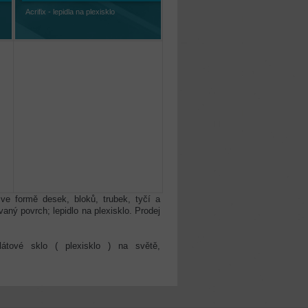
Acrifix - lepidla na plexisklo
 ve formě desek, bloků, trubek, tyčí a
vaný povrch; lepidlo na plexisklo. Prodej
tové sklo ( plexisklo ) na světě,