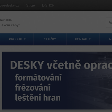
ove-desky.cz
Stroje
E-SHOP
lexiskla
H
ční ceny"
PRODUKTY
SLUŽBY
KONTAKTY
N