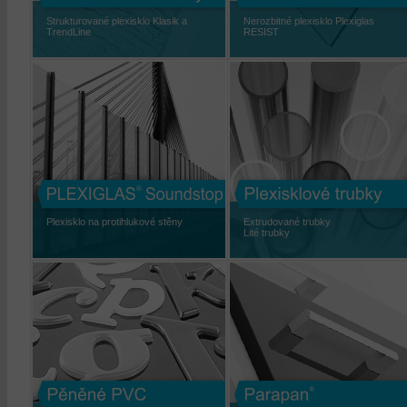
Strukturované plexisklo Klasik a
Nerozbitné plexisklo Plexiglas
TrendLine
RESIST
Plexisklo na protihlukové stěny
Extrudované trubky
Lité trubky