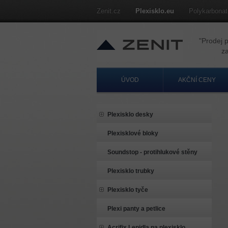
Zenit.cz
Plexisklo.eu
Polykarbonat
"Prodej p
za ak
ÚVOD
AKČNÍ CENY
Plexisklo desky
Plexisklové bloky
Soundstop - protihlukové stěny
Plexisklo trubky
Plexisklo tyče
Plexi panty a petlice
Acrifix Lepidla na plexisklo