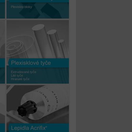
Plexisklo bloky
Extrudované tyče
Lité tyče
Hranaté tyče