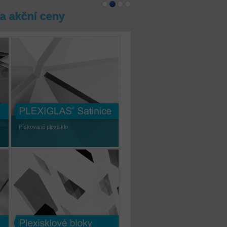
a akční ceny
Pískované plexisklo